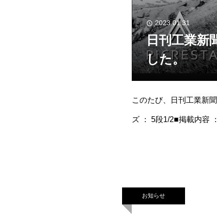
2023.01.31
日刊工業新
した。
このたび、日刊工業新聞に
ズ ： 5段1/2■掲載
ジはこちら https://picre
お知らせ