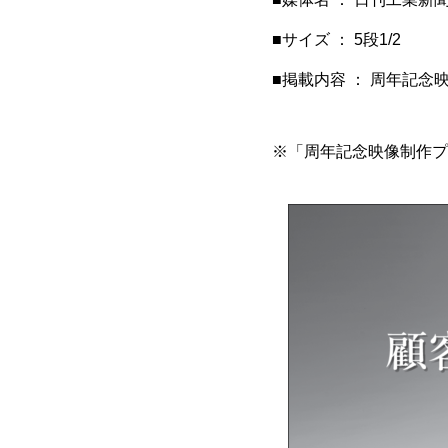
■サイズ ： 5段1/2
■掲載内容 ： 周年記
※「周年記念映像制作