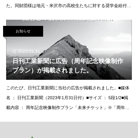
た。同財団様は地元・米沢市の高校生たちに対する奨学金給付を
はじめ、青少年の育成を目的に活動しております。本作ではこれ
までの活動の内容を、創設者・近野兼史氏の半生
お知らせ
2023.01.31
日刊工業新聞に広告（周年記念映像制作
プラン）が掲載されました。
このたび、日刊工業新聞に当社の広告が掲載されました。■媒体
名 ： 日刊工業新聞（2023年1月31日付）■サイズ ： 5段1/2■掲
載内容 ： 周年記念映像制作プラン「未来チケット」※「周年記
念映像制作プラン」サイトページはこちら https://picrest